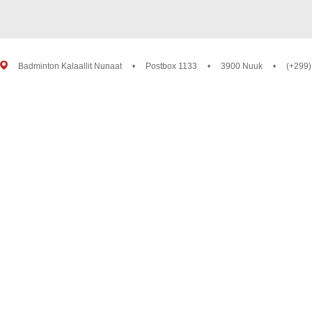
Badminton Kalaallit Nunaat
•
Postbox 1133
•
3900 Nuuk
•
(+299)