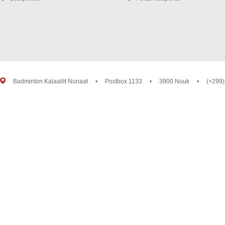
Badminton Kalaallit Nunaat
•
Postbox 1133
•
3900 Nuuk
•
(+299)