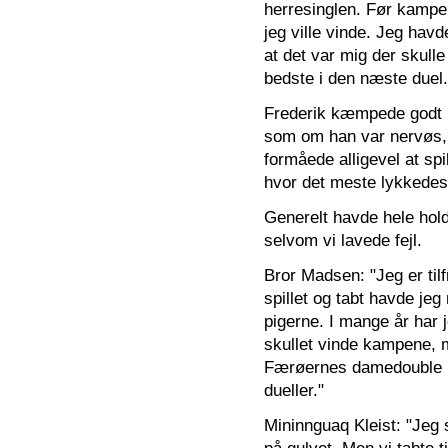
herresinglen. Før kampe
jeg ville vinde. Jeg ha
at det var mig der skull
bedste i den næste duel.
Frederik kæmpede godt i 
som om han var nervøs, 
formåede alligevel at sp
hvor det meste lykkedes
Generelt havde hele hold
selvom vi lavede fejl.
Bror Madsen: "Jeg er til
spillet og tabt havde jeg
pigerne. I mange år har j
skullet vinde kampene, m
Færøernes damedouble lige
dueller."
Mininnguaq Kleist: "Jeg s