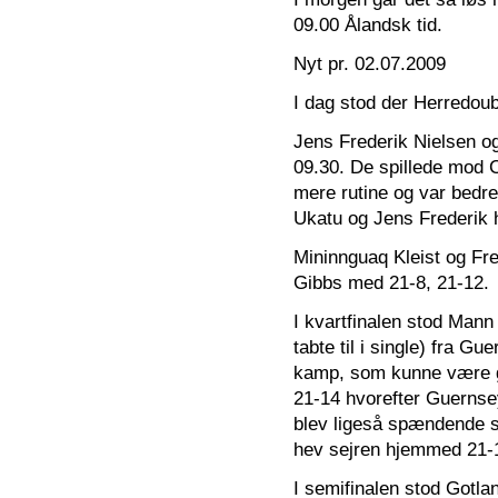
09.00 Ålandsk tid.
Nyt pr. 02.07.2009
I dag stod der Herredou
Jens Frederik Nielsen og
09.30. De spillede mod C
mere rutine og var bedr
Ukatu og Jens Frederik 
Mininnguaq Kleist og Fre
Gibbs med 21-8, 21-12.
I kvartfinalen stod Mann 
tabte til i single) fra G
kamp, som kunne være gå
21-14 hvorefter Guernse
blev ligeså spændende s
hev sejren hjemmed 21-
I semifinalen stod Gotl