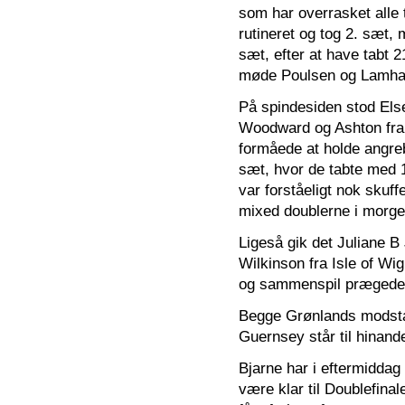
som har overrasket alle 
rutineret og tog 2. sæt, 
sæt, efter at have tabt 2
møde Poulsen og Lamhaug
På spindesiden stod Els
Woodward og Ashton fra 
formåede at holde angreb
sæt, hvor de tabte med 
var forståeligt nok skuff
mixed doublerne i morge
Ligeså gik det Juliane 
Wilkinson fra Isle of Wi
og sammenspil prægede s
Begge Grønlands modstan
Guernsey står til hinand
Bjarne har i eftermiddag 
være klar til Doublefinal