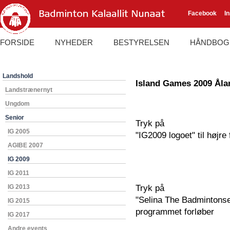
Facebook
I
FORSIDE
NYHEDER
BESTYRELSEN
HÅNDBOG
Landshold
Island Games 2009 Åla
Landstrænernyt
Ungdom
Senior
Tryk på
IG 2005
"IG2009 logoet" til højre
AGIBE 2007
IG 2009
IG 2011
IG 2013
Tryk på
"Selina The Badmintonsea
IG 2015
programmet forløber
IG 2017
Andre events