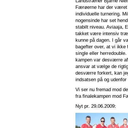
Landstræner Bjarne Niels
Færøerne har der været 
individuelle turnering. M
nogensinde har set hende
stabilt niveau. Aviaaja, 
takket være intensiv træn
kunne på dagen. I går va
bagefter over, at vi ikke
single eller herredouble
kampen var desværre afgj
ansvar at vælge de rigtig
desværre forkert, kan jeg
indsatsen på og udenfor
Vi ser nu fremad mod den
fra finalekampen mod Fær
Nyt pr. 29.06.2009: