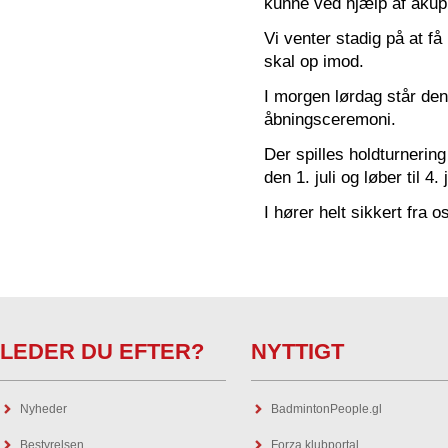
kunne ved hjælp af akupu
Vi venter stadig på at f
skal op imod.
I morgen lørdag står den
åbningsceremoni.
Der spilles holdturnering 
den 1. juli og løber til 4. j
I hører helt sikkert fra o
LEDER DU EFTER?
NYTTIGT
Nyheder
BadmintonPeople.gl
Bestyrelsen
Forza klubportal