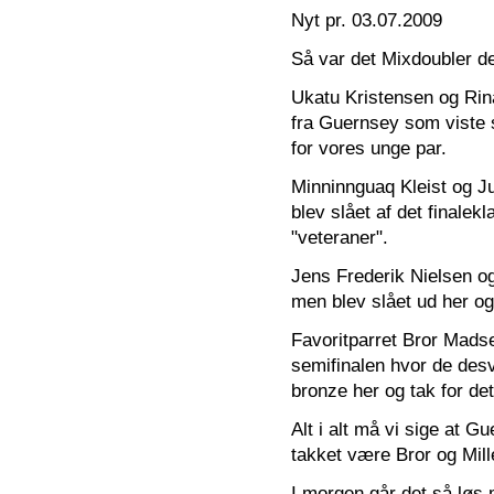
Nyt pr. 03.07.2009
Så var det Mixdoubler der
Ukatu Kristensen og Rina
fra Guernsey som viste s
for vores unge par.
Minninnguaq Kleist og Ju
blev slået af det finalek
"veteraner".
Jens Frederik Nielsen og
men blev slået ud her og
Favoritparret Bror Madse
semifinalen hvor de des
bronze her og tak for det
Alt i alt må vi sige at G
takket være Bror og Mille
I morgen går det så løs m