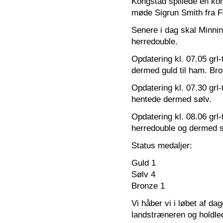
Kongstad spillede en kont
møde Sigrun Smith fra 
Senere i dag skal Minning
herredouble.
Opdatering kl. 07.05 grl-
dermed guld til ham. Br
Opdatering kl. 07.30 grl-
hentede dermed sølv.
Opdatering kl. 08.06 grl-
herredouble og dermed sø
Status medaljer:
Guld 1
Sølv 4
Bronze 1
Vi håber vi i løbet af da
landstræneren og holdle