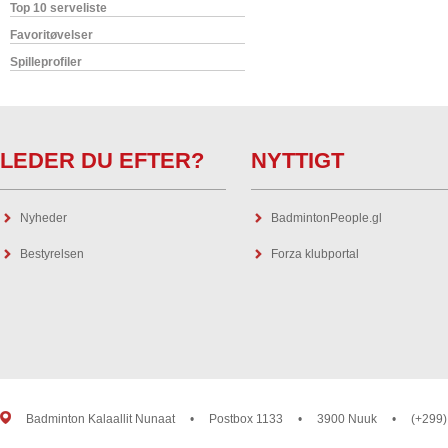
Top 10 serveliste
Favoritøvelser
Spilleprofiler
LEDER DU EFTER?
NYTTIGT
Nyheder
BadmintonPeople.gl
Bestyrelsen
Forza klubportal
Badminton Kalaallit Nunaat
•
Postbox 1133
•
3900 Nuuk
•
(+299)