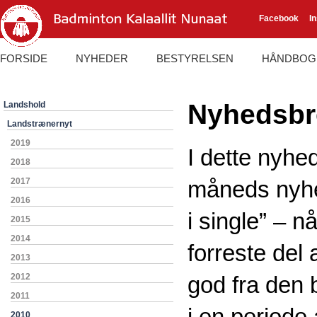
Facebook
I
FORSIDE
NYHEDER
BESTYRELSEN
HÅNDBOG
Nyhedsbr
Landshold
Landstrænernyt
2019
I dette nyhe
2018
2017
måneds nyhe
2016
i single” – n
2015
2014
forreste del 
2013
2012
god fra den 
2011
2010