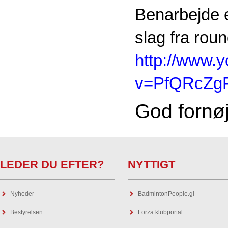
Benarbejde 
slag fra rou
http://www.
v=PfQRcZg
God fornø
LEDER DU EFTER?
NYTTIGT
Nyheder
BadmintonPeople.gl
Bestyrelsen
Forza klubportal