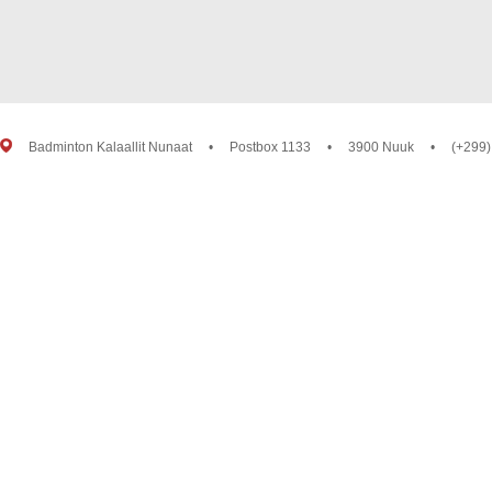
Badminton Kalaallit Nunaat
•
Postbox 1133
•
3900 Nuuk
•
(+299)