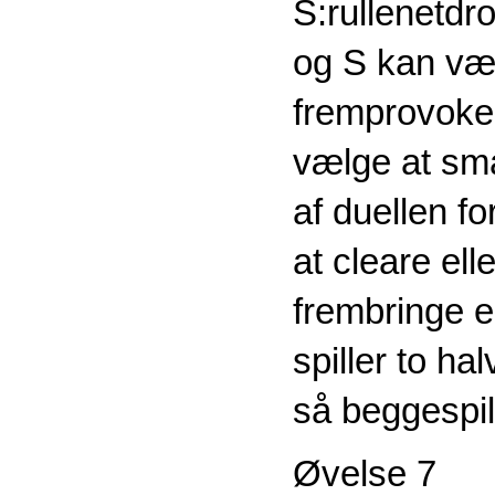
S:rullenetdro
og S kan væl
fremprovokere
vælge at smas
af duellen f
at cleare el
frembringe 
spiller to ha
så beggespil
Øvelse 7