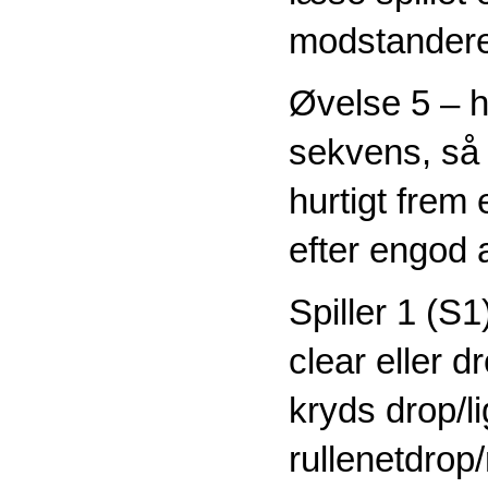
modstanderen
Øvelse 5 – 
sekvens, så d
hurtigt frem 
efter engod 
Spiller 1 (S1
clear eller dr
kryds drop/li
rullenetdrop/