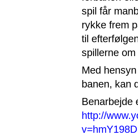
spil får manb
rykke frem på
til efterføl
spillerne om
Med hensyn t
banen, kan d
Benarbejde e
http://www.
v=hmY198D