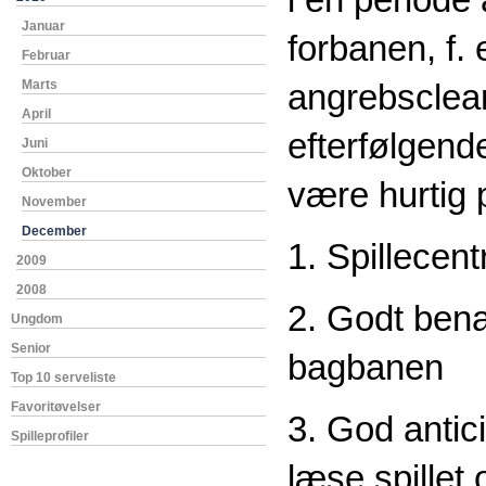
i en periode
Januar
forbanen, f.
Februar
Marts
angrebsclea
April
efterfølgende
Juni
Oktober
være hurtig 
November
December
1. Spillecen
2009
2008
2. Godt bena
Ungdom
Senior
bagbanen
Top 10 serveliste
Favoritøvelser
3. God antic
Spilleprofiler
læse spillet 