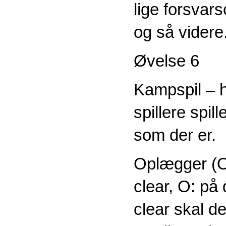
lige forsvars
og så videre
Øvelse 6
Kampspil – h
spillere spill
som der er.
Oplægger (O):
clear, O: på 
clear skal de