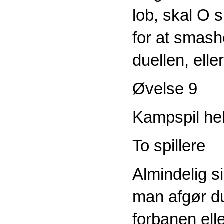
lob, skal O s
for at smashe
duellen, elle
Øvelse 9
Kampspil he
To spillere
Almindelig s
man afgør d
forbanen elle