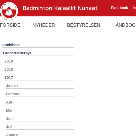
Facebook
I
FORSIDE
NYHEDER
BESTYRELSEN
HÅNDBOG
Landshold
Landstrænernyt
2019
2018
2017
Januar
Februar
April
Maj
Juni
Juli
August