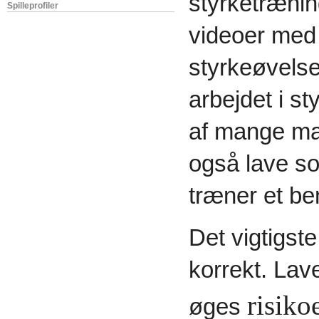
styrketrænin
Spilleprofiler
videoer med 
styrkeøvelse
arbejdet i s
af mange ma
også lave so
træner et be
Det vigtigst
korrekt. Lav
risiko
øges