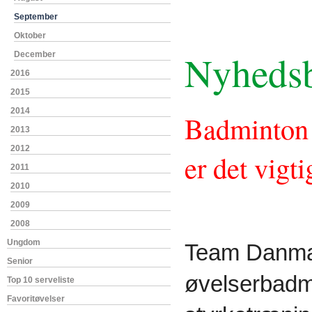
September
Oktober
Nyhedsb
December
2016
2015
2014
Badminton e
2013
2012
er det vigt
2011
2010
2009
2008
Ungdom
Team Danmar
Senior
øvelserbadmi
Top 10 serveliste
Favoritøvelser