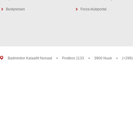
Bestyrelsen
Forza klubportal
Badminton Kalaallit Nunaat
•
Postbox 1133
•
3900 Nuuk
•
(+299)