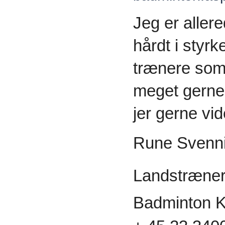
Jeg er aller
hårdt i styrk
trænere somh
meget gerne r
jer gerne vid
Rune Svenn
Landstr
æne
Badminton Ka