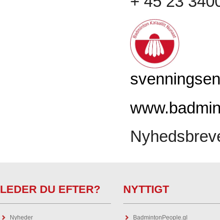
+ 45 23 340
svenningse
www.badmint
Nyhedsbreve
LEDER DU EFTER?
NYTTIGT
Nyheder
BadmintonPeople.gl