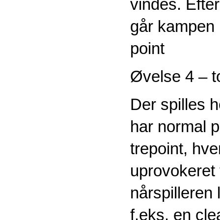
vindes. Efter
går kampen i
point
Øvelse 4 – t
Der spilles 
har normal p
trepoint, hv
uprovokeret f
nårspilleren 
f.eks. en cle