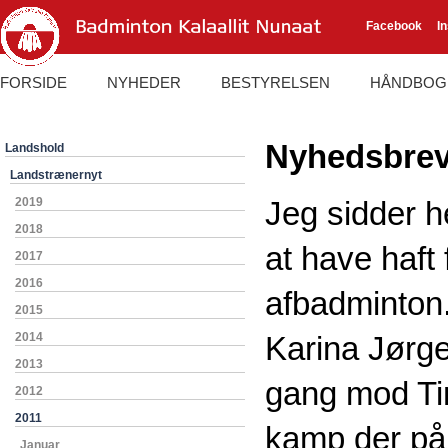
Facebook
I
FORSIDE
NYHEDER
BESTYRELSEN
HÅNDBOG
Nyhedsbrev
Landshold
Landstrænernyt
2019
Jeg sidder he
2018
at have haft
2017
2016
afbadminton.
2015
2014
Karina Jørge
2013
gang mod Ti
2012
2011
kamp der på 
Januar