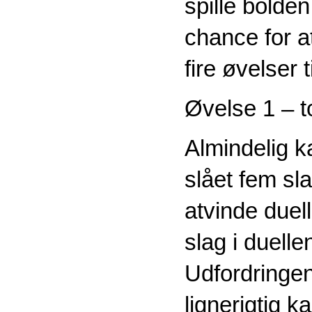
spille bold
chance for a
fire øvelser t
Øvelse 1 – t
Almindelig k
slået fem sla
atvinde duell
slag i duelle
Udfordringen 
lignerigtig k