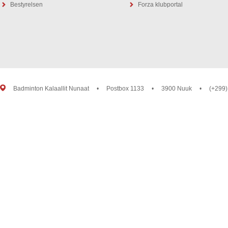
Bestyrelsen
Forza klubportal
Badminton Kalaallit Nunaat
•
Postbox 1133
•
3900 Nuuk
•
(+299)