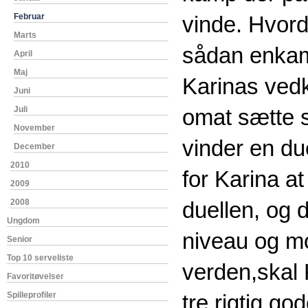
Februar
vinde. Hvord
Marts
sådan enkam
April
Maj
Karinas ved
Juni
Juli
omat sætte 
November
vinder en duel
December
2010
for Karina a
2009
2008
duellen, og 
Ungdom
niveau og mo
Senior
Top 10 serveliste
verden,skal 
Favoritøvelser
Spilleprofiler
tre rigtig go