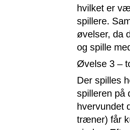
hvilket er væ
spillere. Sa
øvelser, da 
og spille me
Øvelse 3 – t
Der spilles 
spilleren på 
hvervundet d
træner) får 