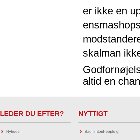
er ikke en up
ensmashopsam
modstanderen
skalman ikke 
Godfornøjel
altid en cha
LEDER DU EFTER?
NYTTIGT
Nyheder
BadmintonPeople.gl